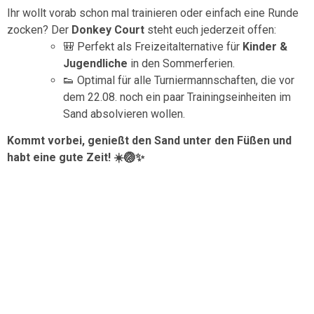
Ihr wollt vorab schon mal trainieren oder einfach eine Runde
zocken? Der
Donkey Court
steht euch jederzeit offen:
🎒 Perfekt als Freizeitalternative für
Kinder &
Jugendliche
in den Sommerferien.
👟 Optimal für alle Turniermannschaften, die vor
dem 22.08. noch ein paar Trainingseinheiten im
Sand absolvieren wollen.
Kommt vorbei, genießt den Sand unter den Füßen und
habt eine gute Zeit! ☀️🏐✨
Der Verein
Hier findet ihr mehr Infos über unsere Sparte
Volleyball