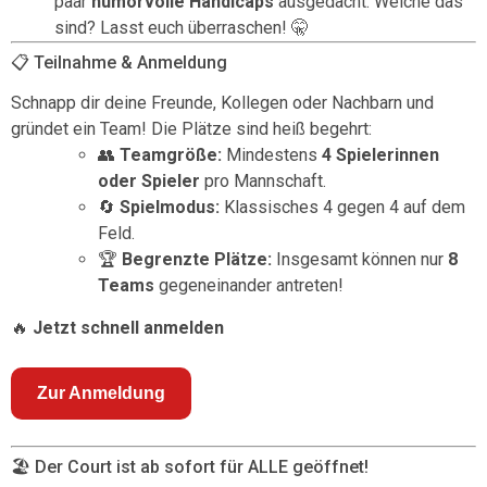
paar
humorvolle Handicaps
ausgedacht. Welche das
sind? Lasst euch überraschen! 🤫
📋 Teilnahme & Anmeldung
Schnapp dir deine Freunde, Kollegen oder Nachbarn und
gründet ein Team! Die Plätze sind heiß begehrt:
👥
Teamgröße:
Mindestens
4 Spielerinnen
oder Spieler
pro Mannschaft.
🔄
Spielmodus:
Klassisches 4 gegen 4 auf dem
Feld.
🏆
Begrenzte Plätze:
Insgesamt können nur
8
Teams
gegeneinander antreten!
🔥
Jetzt schnell anmelden
Zur Anmeldung
🏖️ Der Court ist ab sofort für ALLE geöffnet!