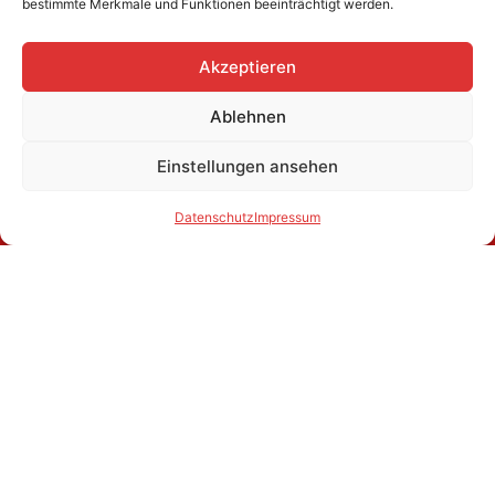
bestimmte Merkmale und Funktionen beeinträchtigt werden.
Akzeptieren
Ablehnen
Einstellungen ansehen
Datenschutz
Impressum
Wir freuen Uns auf Euren Besuch.
Empfershäuser Str. 14 / 34327 Körle